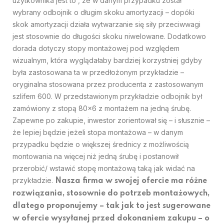
użytkownika jest to , że w danym przypadku został
wybrany odbojnik o długim skoku amortyzacji – dopóki
skok amortyzacji działa wytwarzanie się siły przeciwwagi
jest stosownie do długości skoku niwelowane. Dodatkowo
dorada dotyczy stopy montażowej pod względem
wizualnym, która wyglądałaby bardziej korzystniej gdyby
była zastosowana ta w przedłożonym przykładzie –
oryginalna stosowana przez producenta z zastosowanym
szlifem 600. W przedstawionym przykładzie odbojnik był
zamówiony z stopą 80×6 z montażem na jedną śrubę.
Zapewne po zakupie, inwestor zorientował się – i słusznie –
że lepiej będzie jeżeli stopa montażowa – w danym
przypadku będzie o większej średnicy z możliwością
montowania na więcej niż jedną śrubę i postanowił
przerobić/ wstawić stopę montażową taką jak widać na
przykładzie.
Nasza firma w swojej ofercie ma różne
rozwiązania, stosownie do potrzeb montażowych,
dlatego proponujemy – tak jak to jest sugerowane
w ofercie wysyłanej przed dokonaniem zakupu – o