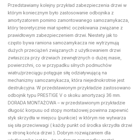
Przedstawiamy kolejny przykład zabezpieczenia drzwi w
którym koniecznym było zastosowanie odbojnika z
amortyzatorem pomimo zamontowanego samozamykacza,
który teoretycznie miał spełnić oczekiwania związane z
prawidłowym zabezpieczeniem drzwi. Niestety jak to
często bywa ramiona samozamykacza nie wytrzymują
dużych przeciążeń związanych z użytkowaniem drzwi
zwłaszcza przy drzwiach zewnętrznych o dużej masie,
powierzchni, co w przypadku silnych podmuchów
wiatru/przeciągu potęguje siłę odziaływującą na
mechanizmy samozamykacza, która niejednokrotnie jest
destrukcyjna. W przedstawionym przykładzie zastosowano
odbojnik typu PRESTIGE V o skoku amortyzacji 36 mm.
DORADA MONTAŻOWA – w przedstawionym przykładzie
długość korpusu od stopy montażowej powinna zapewnić
styk skrzydła w miejscu (punkcie) w którym nie wytwarza
się siła przeciwwagi ( każdy punkt od środka skrzydła drzwi
w stronę końca drzwi ). Dobrym rozwiązaniem dla