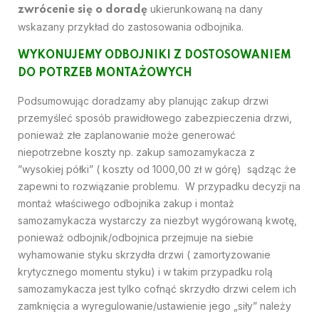
ukierunkowaną na dany
zwrócenie się o doradę
wskazany przykład do zastosowania odbojnika.
WYKONUJEMY ODBOJNIKI Z DOSTOSOWANIEM
DO POTRZEB MONTAŻOWYCH
Podsumowując doradzamy aby planując zakup drzwi
przemyśleć sposób prawidłowego zabezpieczenia drzwi,
ponieważ złe zaplanowanie może generować
niepotrzebne koszty np. zakup samozamykacza z
”wysokiej półki” ( koszty od 1000,00 zł w górę) sądząc że
zapewni to rozwiązanie problemu. W przypadku decyzji na
montaż właściwego odbojnika zakup i montaż
samozamykacza wystarczy za niezbyt wygórowaną kwotę,
ponieważ odbojnik/odbojnica przejmuje na siebie
wyhamowanie styku skrzydła drzwi ( zamortyzowanie
krytycznego momentu styku) i w takim przypadku rolą
samozamykacza jest tylko cofnąć skrzydło drzwi celem ich
zamknięcia a wyregulowanie/ustawienie jego „siły” należy