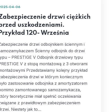
2025-04-06
Zabezpieczenie drzwi ciężkich
przed uszkodzeniami.
Przykład 120- Września
Zabezpieczenie drzwi odbojnikiem ściennym i
samozamykaczem Ścienny odbojnik do drzwi
typu – PRESTIGE V Odbojnik drzwiowy typu
PRESTIGE V z stopą montażową z 3 otworami
montażowymi Przedstawiamy kolejny przykład
zabezpieczenia drzwi w którym koniecznym
było zastosowanie odbojnika z amortyzatorem
pomimo zamontowanego samozamykacza,
który teoretycznie miał spełnić oczekiwania
związane z prawidłowym zabezpieczeniem
drzwi. Niestety jak to…