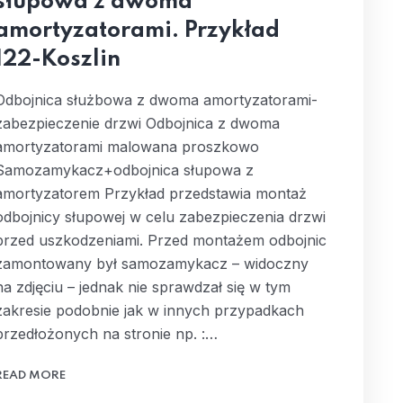
słupowa z dwoma
amortyzatorami. Przykład
122-Koszlin
Odbojnica służbowa z dwoma amortyzatorami-
zabezpieczenie drzwi Odbojnica z dwoma
amortyzatorami malowana proszkowo
Samozamykacz+odbojnica słupowa z
amortyzatorem Przykład przedstawia montaż
odbojnicy słupowej w celu zabezpieczenia drzwi
przed uszkodzeniami. Przed montażem odbojnic
zamontowany był samozamykacz – widoczny
na zdjęciu – jednak nie sprawdzał się w tym
zakresie podobnie jak w innych przypadkach
przedłożonych na stronie np. :…
READ MORE