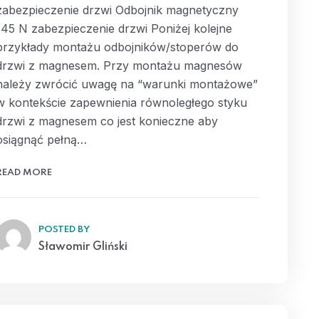
zabezpieczenie drzwi Odbojnik magnetyczny
145 N zabezpieczenie drzwi Poniżej kolejne
przykłady montażu odbojników/stoperów do
drzwi z magnesem. Przy montażu magnesów
należy zwrócić uwagę na “warunki montażowe”
w kontekście zapewnienia równoległego styku
drzwi z magnesem co jest konieczne aby
osiągnąć pełną…
READ MORE
POSTED BY
Sławomir Gliński