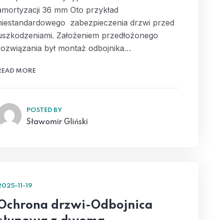
amortyzacji 36 mm Oto przykład
niestandardowego zabezpieczenia drzwi przed
uszkodzeniami. Założeniem przedłożonego
rozwiązania był montaż odbojnika…
READ MORE
POSTED BY
Sławomir Gliński
2025-11-19
Ochrona drzwi-Odbojnica