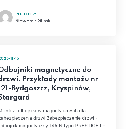
POSTED BY
Sławomir Gliński
2025-11-16
Odbojniki magnetyczne do
drzwi. Przykłady montażu nr
121-Bydgoszcz, Kryspinów,
Stargard
Montaż odbojników magnetycznych dla
zabezpieczenia drzwi Zabezpieczenie drzwi -
Odbojnik magnetyczny 145 N typu PRESTIGE I -