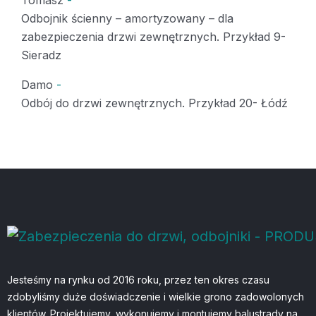
Odbojnik ścienny – amortyzowany – dla
zabezpieczenia drzwi zewnętrznych. Przykład 9-
Sieradz
Damo
-
Odbój do drzwi zewnętrznych. Przykład 20- Łódź
Jesteśmy na rynku od 2016 roku, przez ten okres czasu
zdobyliśmy duże doświadczenie i wielkie grono zadowolonych
klientów. Projektujemy, wykonujemy i montujemy balustrady na