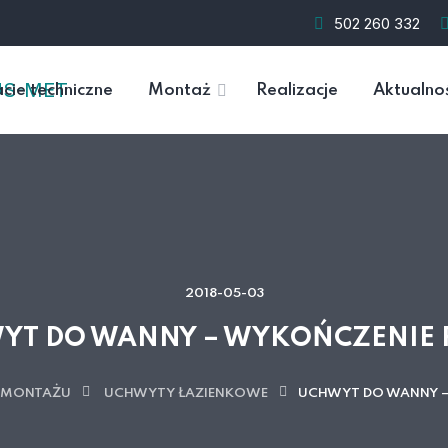
502 260 332
cie techniczne
Montaż
Realizacje
Aktualno
2018-05-03
YT DO WANNY – WYKOŃCZENIE 
 MONTAŻU
UCHWYTY ŁAZIENKOWE
UCHWYT DO WANNY –