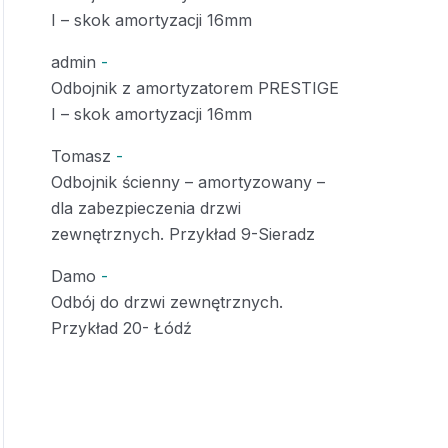
I – skok amortyzacji 16mm
admin
-
Odbojnik z amortyzatorem PRESTIGE
I – skok amortyzacji 16mm
Tomasz
-
Odbojnik ścienny – amortyzowany –
dla zabezpieczenia drzwi
zewnętrznych. Przykład 9-Sieradz
Damo
-
Odbój do drzwi zewnętrznych.
Przykład 20- Łódź
ODBOJNIKI PRZYKŁADY MONTAŻU
ODBOJ