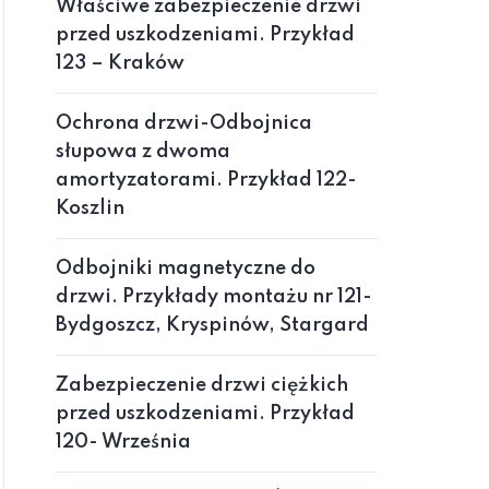
Właściwe zabezpieczenie drzwi
przed uszkodzeniami. Przykład
123 – Kraków
Ochrona drzwi-Odbojnica
słupowa z dwoma
niowa materiału 

amortyzatorami. Przykład 122-
Koszlin
Odbojniki magnetyczne do
drzwi. Przykłady montażu nr 121-
Bydgoszcz, Kryspinów, Stargard
ontażu opisano w części 

GO
Zabezpieczenie drzwi ciężkich
przed uszkodzeniami. Przykład
120- Września