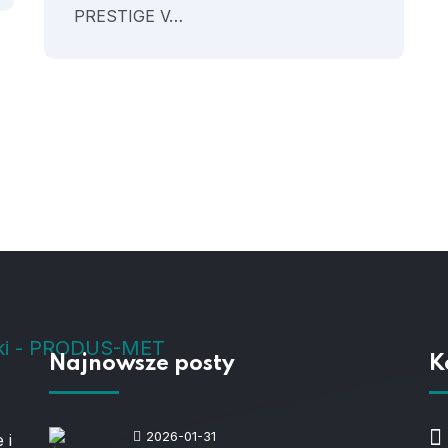
PRESTIGE V…
Najnowsze posty
K
2026-01-31
 i