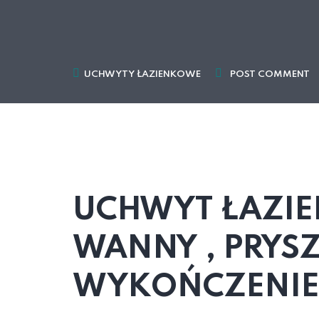
UCHWYTY ŁAZIENKOWE
POST COMMENT
UCHWYT ŁAZI
WANNY , PRYSZ
WYKOŃCZENIE