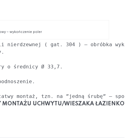
wy – wykończenie poler
li nierdzewnej ( gat. 304 ) – obróbka wykończe
.

odnoszenie.

łatwy montaż, tzn. na ”jedną śrubę” – sposób m
Y MONTAŻU UCHWYTU/WIESZAKA ŁAZIENKOWE