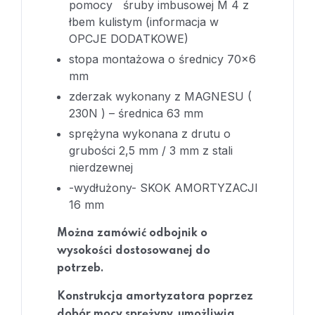
pomocy śruby imbusowej M 4 z
łbem kulistym (informacja w
OPCJE DODATKOWE)
stopa montażowa o średnicy 70×6
mm
zderzak wykonany z MAGNESU (
230N ) – średnica 63 mm
sprężyna wykonana z drutu o
grubości 2,5 mm / 3 mm z stali
nierdzewnej
-wydłużony- SKOK AMORTYZACJI
16 mm
Można zamówić odbojnik o
wysokości dostosowanej do
potrzeb.
Konstrukcja amortyzatora poprzez
dobór mocy sprężyny, umożliwia