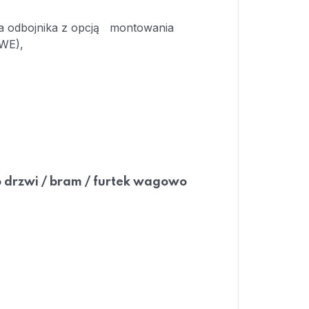
ia odbojnika z opcją montowania
WE),
 drzwi / bram / furtek wagowo