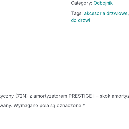
Category:
Odbojnik
Tags:
akcesoria drzwiowe
do drzwi
netyczny (72N) z amortyzatorem PRESTIGE I – skok amorty
owany.
Wymagane pola są oznaczone
*