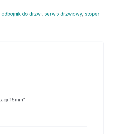
,
odbojnik do drzwi
,
serwis drzwiowy
,
stoper
zacji 16mm”