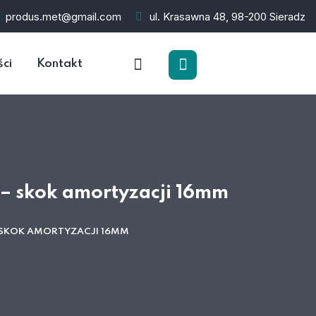
produs.met@gmail.com
ul. Krasawna 48, 98-200 Sieradz
ści
Kontakt
– skok amortyzacji 16mm
– SKOK AMORTYZACJI 16MM