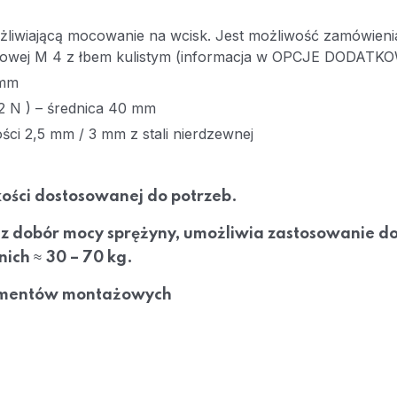
ożliwiającą mocowanie na wcisk. Jest możliwość zamówien
owej M 4 z łbem kulistym (informacja w OPCJE DODATKO
 mm
 N ) – średnica 40 mm
ci 2,5 mm / 3 mm z stali nierdzewnej
ości dostosowanej do potrzeb.
z dobór mocy sprężyny, umożliwia zastosowanie do
≈
nich
30 – 70 kg.
lementów montażowych