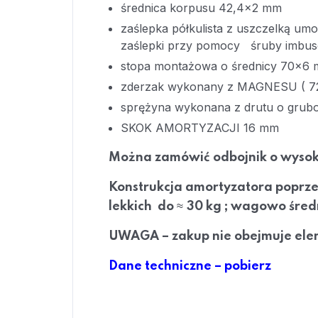
średnica korpusu 42,4×2 mm
zaślepka półkulista z uszczelką um
zaślepki przy pomocy śruby imbus
stopa montażowa o średnicy 70×6
zderzak wykonany z MAGNESU ( 72
sprężyna wykonana z drutu o gruboś
SKOK AMORTYZACJI 16 mm
Można zamówić odbojnik o wysok
Konstrukcja amortyzatora poprze
≈
lekkich do
30 kg ; wagowo śred
UWAGA – zakup nie obejmuje e
Dane techniczne – pobierz