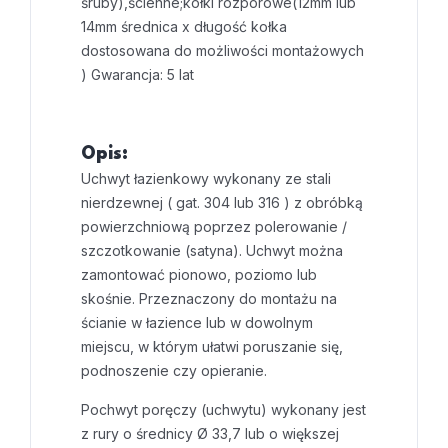
śruby),ścienne;kołki rozporowe(12mm
lub
14mm średnica x długość kołka
dostosowana do możliwości montażowych
)
Gwarancja: 5 lat
Opis:
Uchwyt łazienkowy wykonany ze stali
nierdzewnej ( gat. 304 lub 316 ) z obróbką
powierzchniową poprzez polerowanie /
szczotkowanie (satyna). Uchwyt można
zamontować pionowo, poziomo lub
skośnie. Przeznaczony do montażu na
ścianie w łazience lub w dowolnym
miejscu, w którym ułatwi poruszanie się,
podnoszenie czy opieranie.
Pochwyt poręczy (uchwytu) wykonany jest
z rury o średnicy Ø 33,7 lub o większej