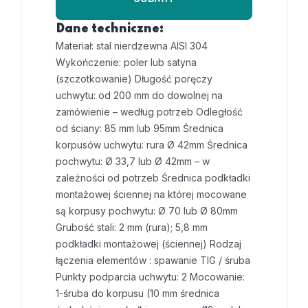
Dane techniczne:
Materiał: stal nierdzewna AISI 304
Wykończenie: poler lub satyna
(szczotkowanie)
Długość poręczy
uchwytu: od 200 mm do dowolnej na
zamówienie – według potrzeb
Odległość
od ściany: 85 mm lub 95mm
Średnica
korpusów uchwytu: rura Ø 42mm
Średnica
pochwytu: Ø 33,7 lub Ø 42mm – w
zależności od potrzeb
Średnica podkładki
montażowej ściennej na której mocowane
są korpusy pochwytu: Ø 70 lub Ø 80mm
Grubość stali: 2 mm (rura); 5,8 mm
podkładki montażowej (ściennej)
Rodzaj
łączenia elementów : spawanie TIG / śruba
Punkty podparcia uchwytu: 2
Mocowanie:
1-śruba do korpusu (10 mm średnica