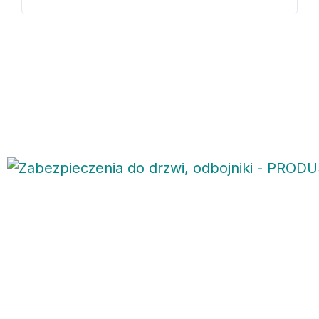
Jesteśmy na rynku od 2016 roku, przez ten okres czasu
zdobyliśmy duże doświadczenie i wielkie grono zadowolonych
klientów. Projektujemy, wykonujemy i montujemy balustrady na
życzenie klienta. W swojej ofercie posiadamy również odboje
do drzwi i bram oraz uchwyty łazienkowe.