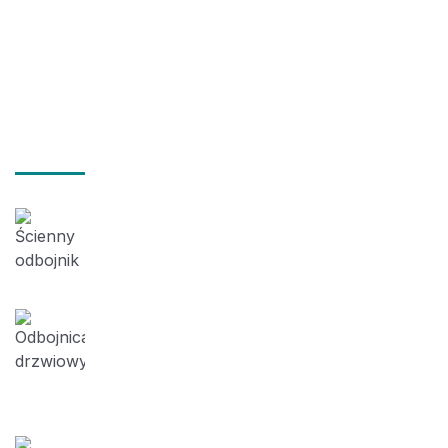
Zobacz więcej
Najnowsze posty
2026-01-31
Właściwe zabezpieczenie drzwi przed
uszkodzeniami. Przykład 123 – Kraków
2025-11-19
Ochrona drzwi-Odbojnica słupowa z
dwoma amortyzatorami. Przykład
122-Koszlin
2025-11-16