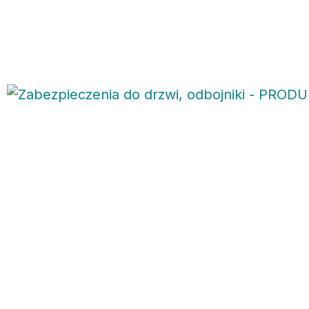
Jesteśmy na rynku od 2016 roku, przez ten okres czasu
zdobyliśmy duże doświadczenie i wielkie grono zadowolonych
klientów. Projektujemy, wykonujemy i montujemy balustrady na
życzenie klienta. W swojej ofercie posiadamy również odboje
do drzwi i bram oraz uchwyty łazienkowe.
Zobacz więcej