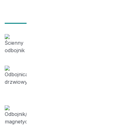
Najnowsze posty
2026-01-31
Właściwe zabezpieczenie drzwi przed
uszkodzeniami. Przykład 123 – Kraków
2025-11-19
Ochrona drzwi-Odbojnica słupowa z
dwoma amortyzatorami. Przykład
122-Koszlin
2025-11-16
Odbojniki magnetyczne do drzwi.
Przykłady montażu nr 121-Bydgoszcz,
Kryspinów, Stargard