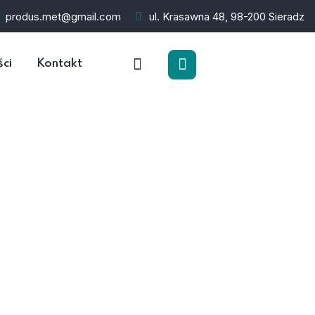
produs.met@gmail.com
ul. Krasawna 48, 98-200 Sieradz
ści
Kontakt